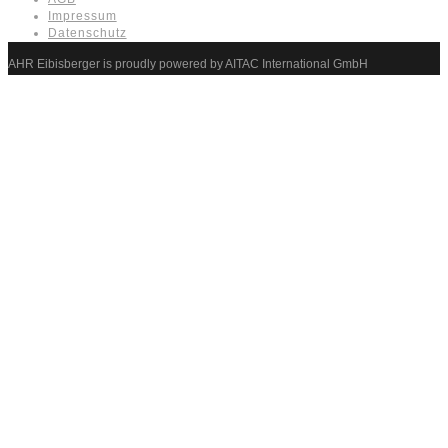
Impressum
Datenschutz
AHR Eibisberger is proudly powered by AITAC International GmbH