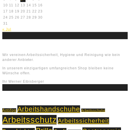
10
11
12
13
14
15
16
17
18
19
20
21
22
23
24
25
26
27
28
29
30
31
« Jul
Über uns
Wir vereinen Arbeitssicherheit, Hygiene und Reinigung wie kein
anderer Anbieter.
In unserem einzigartigen umfangreichen Shop bleiben keine
Wünsche offen.
Ihr Werner Eibisberger
Schlagworte
Arbeitshandschuhe
Antifog
Arbeitsschuhe
Arbeitsschutz
Arbeitssicherheit