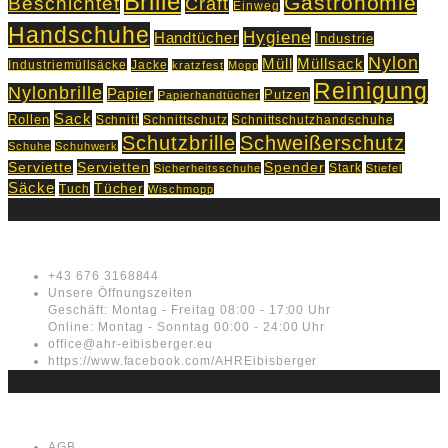
Brille
Gastronomie
Beschichtet
Craft
Einweg
Handschuhe
Hygiene
Handtücher
Industrie
Nylon
Müll
Müllsack
Industriemüllsäcke
Jacke
kratzfest
Mopp
Reinigung
Nylonbrille
Papier
Putzen
Papierhandtücher
Sack
Rollen
Schnitt
Schnittschutz
Schnittschutzhandschuhe
Schutzbrille
Schweißerschutz
Schuhe
Schuhwerk
Servietten
Serviette
Spender
Stark
Sicherheitsschuhe
Stiefel
Säcke
Tücher
Tuch
Wischmopp
Kontakt
+43 676 3168844
Unsere Öffnungszeiten
Geschäft: Montag - Freitag 08:00 - 17:00 Uhr
Online: Montag - Sonntag 00:00 - 24:00 Uhr
office@ahr-eibisberger.eu
https://www.facebook.com/AHREibisberger
Rechtliches
AGB