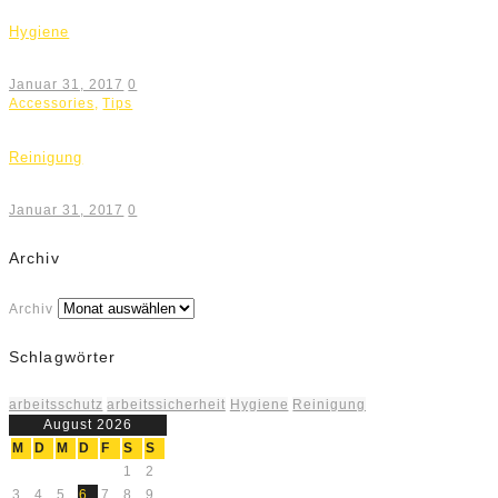
Hygiene
Januar 31, 2017
0
Accessories
,
Tips
Reinigung
Januar 31, 2017
0
Archiv
Archiv
Schlagwörter
arbeitsschutz
arbeitssicherheit
Hygiene
Reinigung
August 2026
M
D
M
D
F
S
S
1
2
3
4
5
6
7
8
9