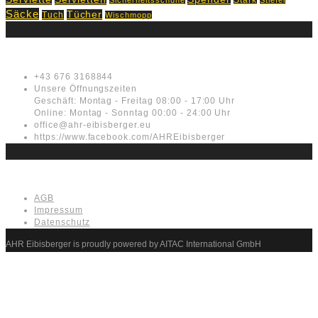
Säcke
Tücher
Tuch
Wischmopp
Kontakt
+43 676 3168844
Unsere Öffnungszeiten
Geschäft: Montag - Freitag 08:00 - 17:00 Uhr
Online: Montag - Sonntag 00:00 - 24:00 Uhr
office@ahr-eibisberger.eu
https://www.facebook.com/AHREibisberger
Rechtliches
AGB
Impressum
Datenschutz
AHR Eibisberger is proudly powered by AITAC International GmbH