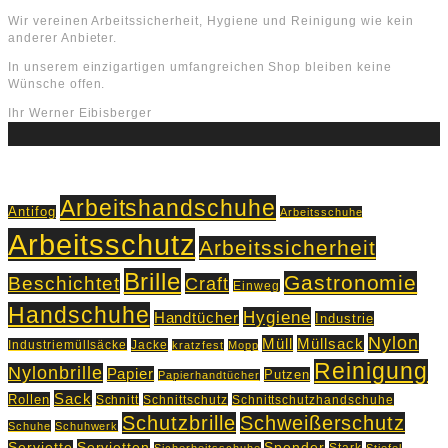
Wir vereinen Arbeitssicherheit, Hygiene und Reinigung wie kein
anderer Anbieter.
In unserem einzigartigen umfangreichen Shop bleiben keine
Wünsche offen.
Ihr Werner Eibisberger
Schlagworte
Arbeitshandschuhe
Antifog
Arbeitsschuhe
Arbeitsschutz
Arbeitssicherheit
Brille
Gastronomie
Beschichtet
Craft
Einweg
Handschuhe
Hygiene
Handtücher
Industrie
Nylon
Müll
Müllsack
Industriemüllsäcke
Jacke
kratzfest
Mopp
Reinigung
Nylonbrille
Papier
Putzen
Papierhandtücher
Sack
Rollen
Schnitt
Schnittschutz
Schnittschutzhandschuhe
Schutzbrille
Schweißerschutz
Schuhe
Schuhwerk
Servietten
Serviette
Spender
Stark
Sicherheitsschuhe
Stiefel