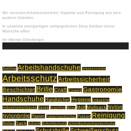
Über uns
Wir vereinen Arbeitssicherheit, Hygiene und Reinigung wie kein
anderer Anbieter.
In unserem einzigartigen umfangreichen Shop bleiben keine
Wünsche offen.
Ihr Werner Eibisberger
Schlagworte
Arbeitshandschuhe
Antifog
Arbeitsschuhe
Arbeitsschutz
Arbeitssicherheit
Brille
Gastronomie
Beschichtet
Craft
Einweg
Handschuhe
Hygiene
Handtücher
Industrie
Nylon
Müll
Müllsack
Industriemüllsäcke
Jacke
kratzfest
Mopp
Reinigung
Nylonbrille
Papier
Putzen
Papierhandtücher
Sack
Rollen
Schnitt
Schnittschutz
Schnittschutzhandschuhe
Schutzbrille
Schweißerschutz