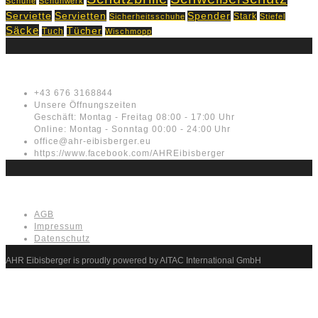
Schuhe
Schuhwerk
Servietten
Serviette
Spender
Stark
Sicherheitsschuhe
Stiefel
Säcke
Tücher
Tuch
Wischmopp
Kontakt
+43 676 3168844
Unsere Öffnungszeiten
Geschäft: Montag - Freitag 08:00 - 17:00 Uhr
Online: Montag - Sonntag 00:00 - 24:00 Uhr
office@ahr-eibisberger.eu
https://www.facebook.com/AHREibisberger
Rechtliches
AGB
Impressum
Datenschutz
AHR Eibisberger is proudly powered by AITAC International GmbH