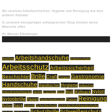
Über uns
Wir vereinen Arbeitssicherheit, Hygiene und Reinigung wie kein
anderer Anbieter.
In unserem einzigartigen umfangreichen Shop bleiben keine
Wünsche offen.
Ihr Werner Eibisberger
Schlagworte
Arbeitshandschuhe
Antifog
Arbeitsschuhe
Arbeitsschutz
Arbeitssicherheit
Brille
Gastronomie
Beschichtet
Craft
Einweg
Handschuhe
Hygiene
Handtücher
Industrie
Nylon
Müll
Müllsack
Industriemüllsäcke
Jacke
kratzfest
Mopp
Reinigung
Nylonbrille
Papier
Putzen
Papierhandtücher
Sack
Rollen
Schnitt
Schnittschutz
Schnittschutzhandschuhe
Schutzbrille
Schweißerschutz