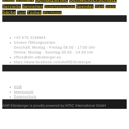
Schuhe
Schuhwerk
Servietten
Serviette
Spender
Stark
Sicherheitsschuhe
Stiefel
Säcke
Tücher
Tuch
Wischmopp
Kontakt
+43 676 3168844
Unsere Öffnungszeiten
Geschäft: Montag - Freitag 08:00 - 17:00 Uhr
Online: Montag - Sonntag 00:00 - 24:00 Uhr
office@ahr-eibisberger.eu
https://www.facebook.com/AHREibisberger
Rechtliches
AGB
Impressum
Datenschutz
AHR Eibisberger is proudly powered by AITAC International GmbH