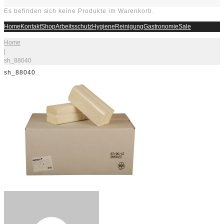
Es befinden sich keine Produkte im Warenkorb.
Home
Kontakt
Shop
Arbeitsschutz
Hygiene
Reinigung
Gastronomie
Sale
Home
|
sh_88040
sh_88040