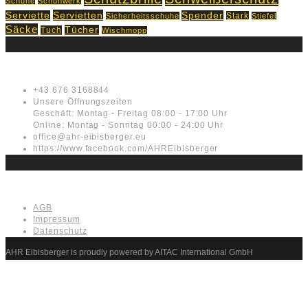
Schuhe
Schuhwerk
Servietten
Serviette
Spender
Stark
Sicherheitsschuhe
Stiefel
Säcke
Tücher
Tuch
Wischmopp
Kontakt
+43 676 3168844
Unsere Öffnungszeiten
Geschäft: Montag - Freitag 08:00 - 17:00 Uhr
Online: Montag - Sonntag 00:00 - 24:00 Uhr
office@ahr-eibisberger.eu
https://www.facebook.com/AHREibisberger
Rechtliches
AGB
Impressum
Datenschutz
AHR Eibisberger is proudly powered by AITAC International GmbH