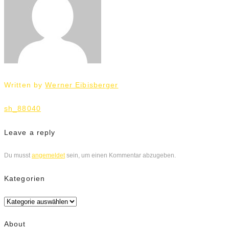
Written by
Werner Eibisberger
Beitrags-
sh_88040
Navigation
Leave a reply
Du musst
angemeldet
sein, um einen Kommentar abzugeben.
Kategorien
Kategorien
About