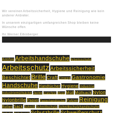
Über uns
Wir vereinen Arbeitssicherheit, Hygiene und Reinigung wie kein
anderer Anbieter.
In unserem einzigartigen umfangreichen Shop bleiben keine
Wünsche offen.
Ihr Werner Eibisberger
Schlagworte
Arbeitshandschuhe
Antifog
Arbeitsschuhe
Arbeitsschutz
Arbeitssicherheit
Brille
Gastronomie
Beschichtet
Craft
Einweg
Handschuhe
Hygiene
Handtücher
Industrie
Nylon
Müll
Müllsack
Industriemüllsäcke
Jacke
kratzfest
Mopp
Reinigung
Nylonbrille
Papier
Putzen
Papierhandtücher
Sack
Rollen
Schnitt
Schnittschutz
Schnittschutzhandschuhe
Schutzbrille
Schweißerschutz