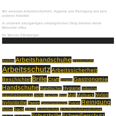
Über uns
Wir vereinen Arbeitssicherheit, Hygiene und Reinigung wie kein
anderer Anbieter.
In unserem einzigartigen umfangreichen Shop bleiben keine
Wünsche offen.
Ihr Werner Eibisberger
Schlagworte
Arbeitshandschuhe
Antifog
Arbeitsschuhe
Arbeitsschutz
Arbeitssicherheit
Brille
Gastronomie
Beschichtet
Craft
Einweg
Handschuhe
Hygiene
Handtücher
Industrie
Nylon
Müll
Müllsack
Industriemüllsäcke
Jacke
kratzfest
Mopp
Reinigung
Nylonbrille
Papier
Putzen
Papierhandtücher
Sack
Rollen
Schnitt
Schnittschutz
Schnittschutzhandschuhe
Schutzbrille
Schweißerschutz