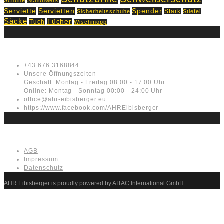
Schuhe
Schuhwerk
Servietten
Serviette
Spender
Stark
Sicherheitsschuhe
Stiefel
Säcke
Tücher
Tuch
Wischmopp
Kontakt
+43 676 3168844
Unsere Öffnungszeiten
Geschäft: Montag - Freitag 08:00 - 17:00 Uhr
Online: Montag - Sonntag 00:00 - 24:00 Uhr
office@ahr-eibisberger.eu
https://www.facebook.com/AHREibisberger
Rechtliches
AGB
Impressum
Datenschutz
AHR Eibisberger is proudly powered by AITAC International GmbH