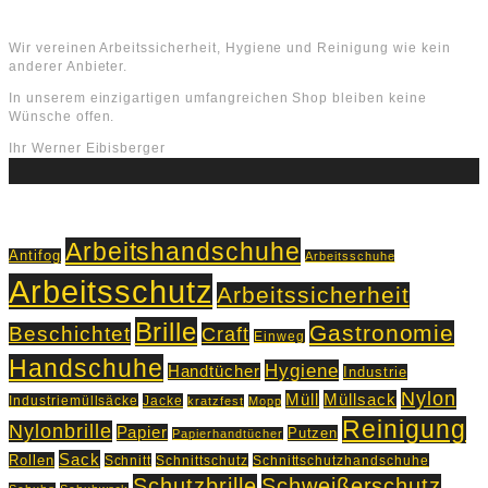
Über uns
Wir vereinen Arbeitssicherheit, Hygiene und Reinigung wie kein
anderer Anbieter.
In unserem einzigartigen umfangreichen Shop bleiben keine
Wünsche offen.
Ihr Werner Eibisberger
Schlagworte
Arbeitshandschuhe
Antifog
Arbeitsschuhe
Arbeitsschutz
Arbeitssicherheit
Brille
Gastronomie
Beschichtet
Craft
Einweg
Handschuhe
Hygiene
Handtücher
Industrie
Nylon
Müll
Müllsack
Industriemüllsäcke
Jacke
kratzfest
Mopp
Reinigung
Nylonbrille
Papier
Putzen
Papierhandtücher
Sack
Rollen
Schnitt
Schnittschutz
Schnittschutzhandschuhe
Schutzbrille
Schweißerschutz