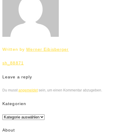
Written by
Werner Eibisberger
Beitrags-
sh_88871
Navigation
Leave a reply
Du musst
angemeldet
sein, um einen Kommentar abzugeben.
Kategorien
Kategorien
About