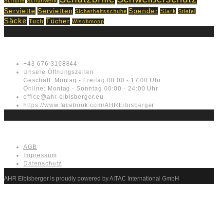
Schuhe
Schuhwerk
Servietten
Serviette
Spender
Stark
Sicherheitsschuhe
Stiefel
Säcke
Tücher
Tuch
Wischmopp
Kontakt
+43 676 3168844
Unsere Öffnungszeiten
Geschäft: Montag - Freitag 08:00 - 17:00 Uhr
Online: Montag - Sonntag 00:00 - 24:00 Uhr
office@ahr-eibisberger.eu
https://www.facebook.com/AHREibisberger
Rechtliches
AGB
Impressum
Datenschutz
AHR Eibisberger is proudly powered by AITAC International GmbH