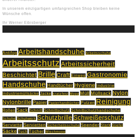
In unserem einzigartigen umfangreichen Shop bleiben keine
Wünsche offen.
Ihr Werner Eibisberger
Schlagworte
Arbeitshandschuhe
Antifog
Arbeitsschuhe
Arbeitsschutz
Arbeitssicherheit
Brille
Gastronomie
Beschichtet
Craft
Einweg
Handschuhe
Hygiene
Handtücher
Industrie
Nylon
Müll
Müllsack
Industriemüllsäcke
Jacke
kratzfest
Mopp
Reinigung
Nylonbrille
Papier
Putzen
Papierhandtücher
Sack
Rollen
Schnitt
Schnittschutz
Schnittschutzhandschuhe
Schutzbrille
Schweißerschutz
Schuhe
Schuhwerk
Servietten
Serviette
Spender
Stark
Sicherheitsschuhe
Stiefel
Säcke
Tücher
Tuch
Wischmopp