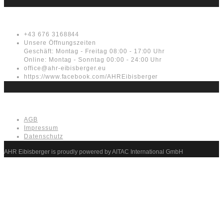
Kontakt
+43 676 3168844
Unsere Öffnungszeiten
Geschäft: Montag - Freitag 08:00 - 17:00 Uhr
Online: Montag - Sonntag 00:00 - 24:00 Uhr
office@ahr-eibisberger.eu
https://www.facebook.com/AHREibisberger
Rechtliches
AGB
Impressum
Datenschutz
AHR Eibisberger is proudly powered by AITAC International GmbH