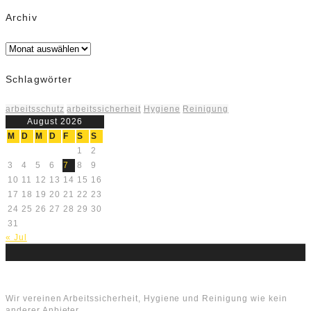
Archiv
Archiv
Schlagwörter
arbeitsschutz
arbeitssicherheit
Hygiene
Reinigung
August 2026
M
D
M
D
F
S
S
1
2
3
4
5
6
7
8
9
10
11
12
13
14
15
16
17
18
19
20
21
22
23
24
25
26
27
28
29
30
31
« Jul
Über uns
Wir vereinen Arbeitssicherheit, Hygiene und Reinigung wie kein
anderer Anbieter.