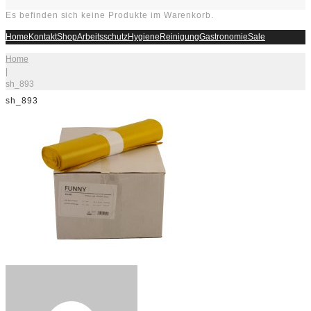
Es befinden sich keine Produkte im Warenkorb.
Home
Kontakt
Shop
Arbeitsschutz
Hygiene
Reinigung
Gastronomie
Sale
Home
|
sh_893
sh_893