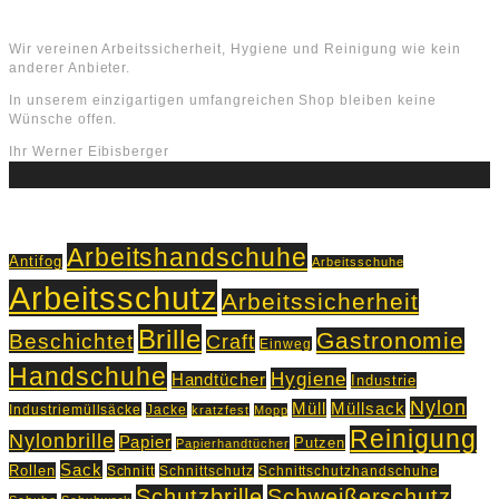
Über uns
Wir vereinen Arbeitssicherheit, Hygiene und Reinigung wie kein
anderer Anbieter.
In unserem einzigartigen umfangreichen Shop bleiben keine
Wünsche offen.
Ihr Werner Eibisberger
Schlagworte
Arbeitshandschuhe
Antifog
Arbeitsschuhe
Arbeitsschutz
Arbeitssicherheit
Brille
Gastronomie
Beschichtet
Craft
Einweg
Handschuhe
Hygiene
Handtücher
Industrie
Nylon
Müll
Müllsack
Industriemüllsäcke
Jacke
kratzfest
Mopp
Reinigung
Nylonbrille
Papier
Putzen
Papierhandtücher
Sack
Rollen
Schnitt
Schnittschutz
Schnittschutzhandschuhe
Schutzbrille
Schweißerschutz