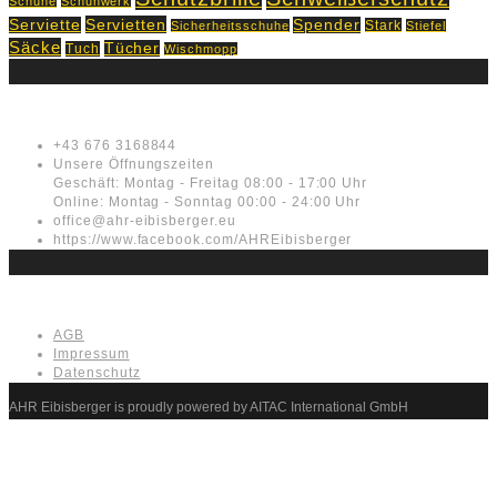
Schuhe
Schuhwerk
Servietten
Serviette
Spender
Stark
Sicherheitsschuhe
Stiefel
Säcke
Tücher
Tuch
Wischmopp
Kontakt
+43 676 3168844
Unsere Öffnungszeiten
Geschäft: Montag - Freitag 08:00 - 17:00 Uhr
Online: Montag - Sonntag 00:00 - 24:00 Uhr
office@ahr-eibisberger.eu
https://www.facebook.com/AHREibisberger
Rechtliches
AGB
Impressum
Datenschutz
AHR Eibisberger is proudly powered by AITAC International GmbH