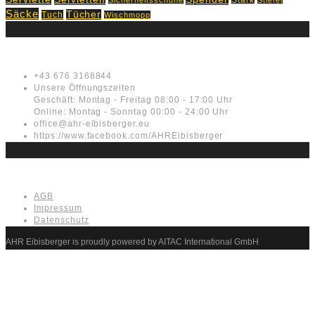
Säcke
Tücher
Tuch
Wischmopp
Kontakt
+43 676 3168844
Unsere Öffnungszeiten
Geschäft: Montag - Freitag 08:00 - 17:00 Uhr
Online: Montag - Sonntag 00:00 - 24:00 Uhr
office@ahr-eibisberger.eu
https://www.facebook.com/AHREibisberger
Rechtliches
AGB
Impressum
Datenschutz
AHR Eibisberger is proudly powered by AITAC International GmbH