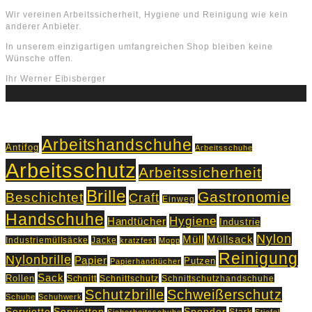
Wir vereinen Arbeitssicherheit, Hygiene und Reinigung wie kein
anderer Anbieter.
In unserem einzigartigen umfangreichen Shop bleiben keine
Wünsche offen.
Ihr Werner Eibisberger
Schlagworte
Arbeitshandschuhe
Antifog
Arbeitsschuhe
Arbeitsschutz
Arbeitssicherheit
Brille
Gastronomie
Beschichtet
Craft
Einweg
Handschuhe
Hygiene
Handtücher
Industrie
Nylon
Müll
Müllsack
Industriemüllsäcke
Jacke
kratzfest
Mopp
Reinigung
Nylonbrille
Papier
Putzen
Papierhandtücher
Sack
Rollen
Schnitt
Schnittschutz
Schnittschutzhandschuhe
Schutzbrille
Schweißerschutz
Schuhe
Schuhwerk
Servietten
Serviette
Spender
Stark
Sicherheitsschuhe
Stiefel