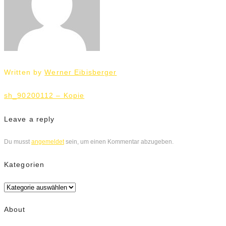
Written by
Werner Eibisberger
Beitrags-
sh_90200112 – Kopie
Navigation
Leave a reply
Du musst
angemeldet
sein, um einen Kommentar abzugeben.
Kategorien
Kategorien
About