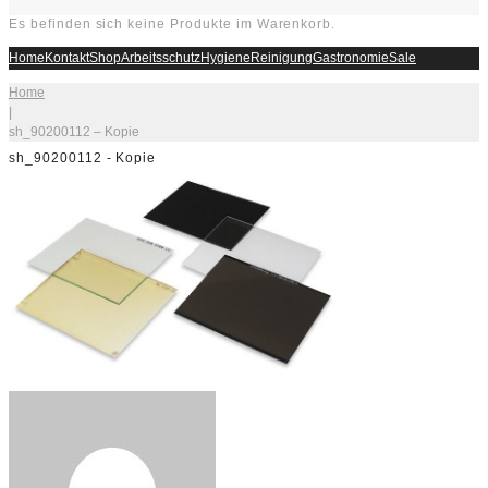
Es befinden sich keine Produkte im Warenkorb.
Home
Kontakt
Shop
Arbeitsschutz
Hygiene
Reinigung
Gastronomie
Sale
Home
|
sh_90200112 – Kopie
sh_90200112 - Kopie