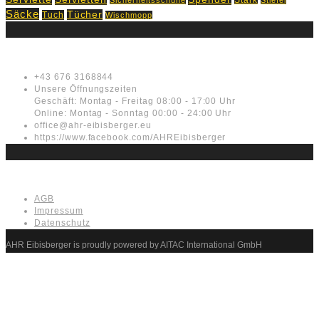
Säcke
Tücher
Tuch
Wischmopp
Kontakt
+43 676 3168844
Unsere Öffnungszeiten
Geschäft: Montag - Freitag 08:00 - 17:00 Uhr
Online: Montag - Sonntag 00:00 - 24:00 Uhr
office@ahr-eibisberger.eu
https://www.facebook.com/AHREibisberger
Rechtliches
AGB
Impressum
Datenschutz
AHR Eibisberger is proudly powered by AITAC International GmbH