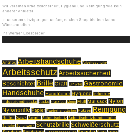
Wir vereinen Arbeitssicherheit, Hygiene und Reinigung wie kein
anderer Anbieter.
In unserem einzigartigen umfangreichen Shop bleiben keine
Wünsche offen.
Ihr Werner Eibisberger
Schlagworte
Arbeitshandschuhe
Antifog
Arbeitsschuhe
Arbeitsschutz
Arbeitssicherheit
Brille
Gastronomie
Beschichtet
Craft
Einweg
Handschuhe
Hygiene
Handtücher
Industrie
Nylon
Müll
Müllsack
Industriemüllsäcke
Jacke
kratzfest
Mopp
Reinigung
Nylonbrille
Papier
Putzen
Papierhandtücher
Sack
Rollen
Schnitt
Schnittschutz
Schnittschutzhandschuhe
Schutzbrille
Schweißerschutz
Schuhe
Schuhwerk
Servietten
Serviette
Spender
Stark
Sicherheitsschuhe
Stiefel