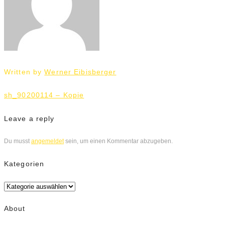
Written by
Werner Eibisberger
Beitrags-
sh_90200114 – Kopie
Navigation
Leave a reply
Du musst
angemeldet
sein, um einen Kommentar abzugeben.
Kategorien
Kategorien
About