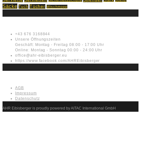
Säcke
Tücher
Tuch
Wischmopp
Kontakt
+43 676 3168844
Unsere Öffnungszeiten
Geschäft: Montag - Freitag 08:00 - 17:00 Uhr
Online: Montag - Sonntag 00:00 - 24:00 Uhr
office@ahr-eibisberger.eu
https://www.facebook.com/AHREibisberger
Rechtliches
AGB
Impressum
Datenschutz
AHR Eibisberger is proudly powered by AITAC International GmbH