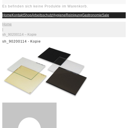
Es befinden sich keine Produkte im Warenkorb.
Home
Kontakt
Shop
Arbeitsschutz
Hygiene
Reinigung
Gastronomie
Sale
Home
|
sh_90200114 – Kopie
sh_90200114 - Kopie