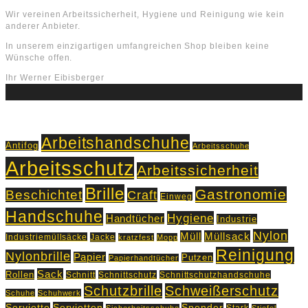
Wir vereinen Arbeitssicherheit, Hygiene und Reinigung wie kein
anderer Anbieter.
In unserem einzigartigen umfangreichen Shop bleiben keine
Wünsche offen.
Ihr Werner Eibisberger
Schlagworte
Arbeitshandschuhe
Antifog
Arbeitsschuhe
Arbeitsschutz
Arbeitssicherheit
Brille
Gastronomie
Beschichtet
Craft
Einweg
Handschuhe
Hygiene
Handtücher
Industrie
Nylon
Müll
Müllsack
Industriemüllsäcke
Jacke
kratzfest
Mopp
Reinigung
Nylonbrille
Papier
Putzen
Papierhandtücher
Sack
Rollen
Schnitt
Schnittschutz
Schnittschutzhandschuhe
Schutzbrille
Schweißerschutz
Schuhe
Schuhwerk
Servietten
Serviette
Spender
Stark
Sicherheitsschuhe
Stiefel