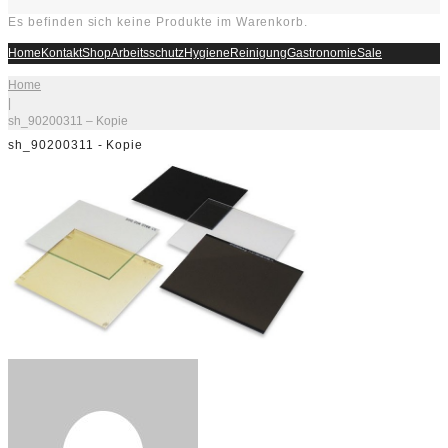
Es befinden sich keine Produkte im Warenkorb.
Home
Kontakt
Shop
Arbeitsschutz
Hygiene
Reinigung
Gastronomie
Sale
Home
|
sh_90200311 – Kopie
sh_90200311 - Kopie