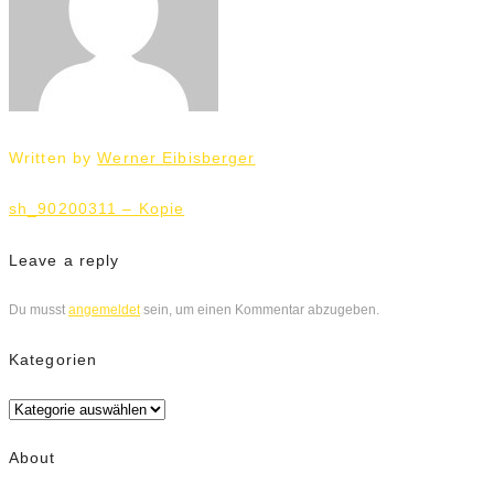
Written by
Werner Eibisberger
Beitrags-
sh_90200311 – Kopie
Navigation
Leave a reply
Du musst
angemeldet
sein, um einen Kommentar abzugeben.
Kategorien
Kategorien
About