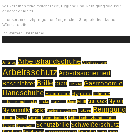
Wir vereinen Arbeitssicherheit, Hygiene und Reinigung wie kein
anderer Anbieter.
In unserem einzigartigen umfangreichen Shop bleiben keine
Wünsche offen.
Ihr Werner Eibisberger
Schlagworte
Arbeitshandschuhe
Antifog
Arbeitsschuhe
Arbeitsschutz
Arbeitssicherheit
Brille
Gastronomie
Beschichtet
Craft
Einweg
Handschuhe
Hygiene
Handtücher
Industrie
Nylon
Müll
Müllsack
Industriemüllsäcke
Jacke
kratzfest
Mopp
Reinigung
Nylonbrille
Papier
Putzen
Papierhandtücher
Sack
Rollen
Schnitt
Schnittschutz
Schnittschutzhandschuhe
Schutzbrille
Schweißerschutz
Schuhe
Schuhwerk
Servietten
Serviette
Spender
Stark
Sicherheitsschuhe
Stiefel