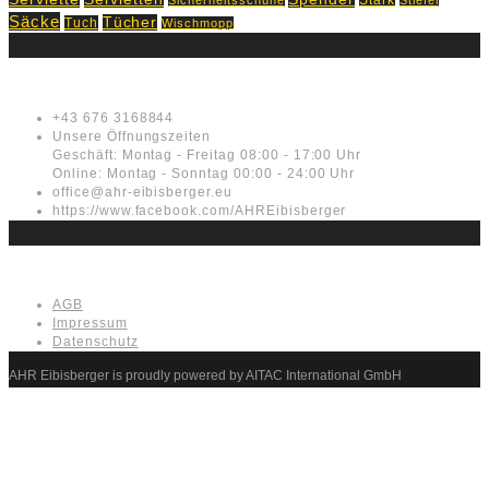
Säcke
Tücher
Tuch
Wischmopp
Kontakt
+43 676 3168844
Unsere Öffnungszeiten
Geschäft: Montag - Freitag 08:00 - 17:00 Uhr
Online: Montag - Sonntag 00:00 - 24:00 Uhr
office@ahr-eibisberger.eu
https://www.facebook.com/AHREibisberger
Rechtliches
AGB
Impressum
Datenschutz
AHR Eibisberger is proudly powered by AITAC International GmbH