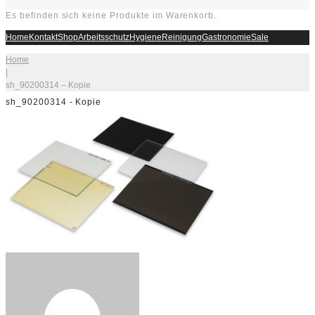
Es befinden sich keine Produkte im Warenkorb.
Home
Kontakt
Shop
Arbeitsschutz
Hygiene
Reinigung
Gastronomie
Sale
Home
|
sh_90200314 – Kopie
sh_90200314 - Kopie