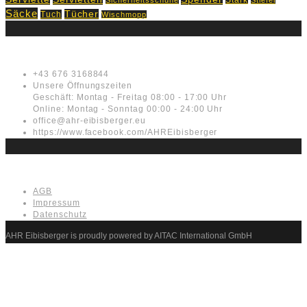
Säcke
Tücher
Tuch
Wischmopp
Kontakt
+43 676 3168844
Unsere Öffnungszeiten
Geschäft: Montag - Freitag 08:00 - 17:00 Uhr
Online: Montag - Sonntag 00:00 - 24:00 Uhr
office@ahr-eibisberger.eu
https://www.facebook.com/AHREibisberger
Rechtliches
AGB
Impressum
Datenschutz
AHR Eibisberger is proudly powered by AITAC International GmbH