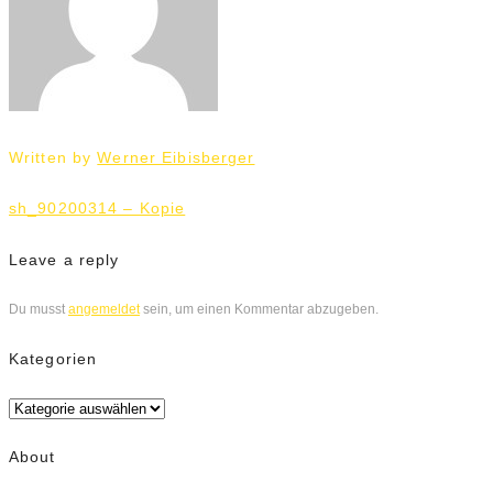
Written by
Werner Eibisberger
Beitrags-
sh_90200314 – Kopie
Navigation
Leave a reply
Du musst
angemeldet
sein, um einen Kommentar abzugeben.
Kategorien
Kategorien
About