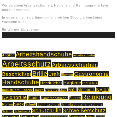
Wir vereinen Arbeitssicherheit, Hygiene und Reinigung wie kein
anderer Anbieter.
In unserem einzigartigen umfangreichen Shop bleiben keine
Wünsche offen.
Ihr Werner Eibisberger
Schlagworte
Arbeitshandschuhe
Antifog
Arbeitsschuhe
Arbeitsschutz
Arbeitssicherheit
Brille
Gastronomie
Beschichtet
Craft
Einweg
Handschuhe
Hygiene
Handtücher
Industrie
Nylon
Müll
Müllsack
Industriemüllsäcke
Jacke
kratzfest
Mopp
Reinigung
Nylonbrille
Papier
Putzen
Papierhandtücher
Sack
Rollen
Schnitt
Schnittschutz
Schnittschutzhandschuhe
Schutzbrille
Schweißerschutz
Schuhe
Schuhwerk
Servietten
Serviette
Spender
Stark
Sicherheitsschuhe
Stiefel